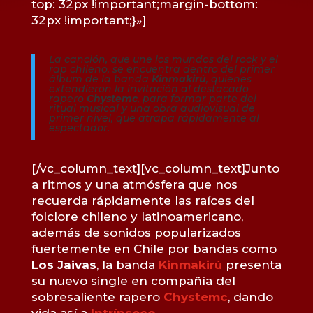
top: 32px !important;margin-bottom:
32px !important;}»]
La canción, que une los mundos del rock y el
rap chileno, se encuentra dentro del primer
álbum de la banda
Kinmakirú
, quienes
extendieron la invitación al destacado
rapero
Chystemc
, para formar parte del
ritual musical y una obra audiovisual de
primer nivel, que atrapa rápidamente al
espectador.
[/vc_column_text][vc_column_text]Junto
a ritmos y una atmósfera que nos
recuerda rápidamente las raíces del
folclore chileno y latinoamericano,
además de sonidos popularizados
fuertemente en Chile por bandas como
Los Jaivas
, la banda
Kinmakirú
presenta
su nuevo single en compañía del
sobresaliente rapero
Chystemc
, dando