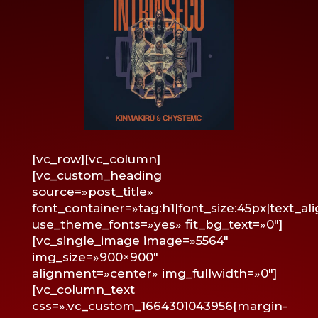
[vc_row][vc_column]
[vc_custom_heading
source=»post_title»
font_container=»tag:h1|font_size:45px|text_alig
use_theme_fonts=»yes» fit_bg_text=»0″]
[vc_single_image image=»5564″
img_size=»900×900″
alignment=»center» img_fullwidth=»0″]
[vc_column_text
css=».vc_custom_1664301043956{margin-