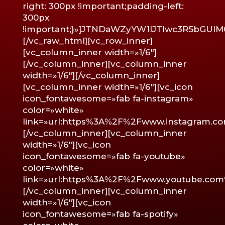
right: 300px !important;padding-left:
300px
!important;}»]JTNDaWZyYW1lJTIwc3R5bG
[/vc_raw_html][vc_row_inner]
[vc_column_inner width=»1/6″]
[/vc_column_inner][vc_column_inner
width=»1/6″][/vc_column_inner]
[vc_column_inner width=»1/6″][vc_icon
icon_fontawesome=»fab fa-instagram»
color=»white»
link=»url:https%3A%2F%2Fwww.instagram.c
[/vc_column_inner][vc_column_inner
width=»1/6″][vc_icon
icon_fontawesome=»fab fa-youtube»
color=»white»
link=»url:https%3A%2F%2Fwww.youtube.com%
[/vc_column_inner][vc_column_inner
width=»1/6″][vc_icon
icon_fontawesome=»fab fa-spotify»