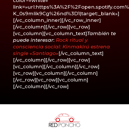
color=»white»
link=»url:https%3A%2F%2Fopen.spotify.com
K_0s9mIik9Cg%26nd%3D1|target:_blank»]
[/vc_column_inner][/vc_row_inner]
[/vc_column][/vc_row][vc_row]
[vc_column][vc_column_text]
También te
puede interesar
:
Rock ritual y
consciencia social: Kinmakirú estrena
single «Santiago»
[/vc_column_text]
[/vc_column][/vc_row][vc_row]
[vc_column][/vc_column][/vc_row]
[vc_row][vc_column][/vc_column]
[/vc_row][vc_row][vc_column]
[/vc_column][/vc_row]