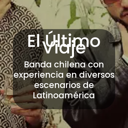
El Último
Viaje
Banda chilena con
experiencia en diversos
escenarios de
Latinoamérica