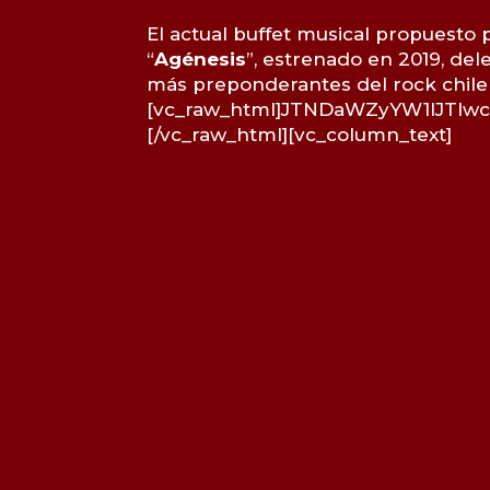
El actual buffet musical propuesto p
“
Agénesis
”, estrenado en 2019, de
más preponderantes del rock chilen
[vc_raw_html]JTNDaWZyYW1lJTI
[/vc_raw_html][vc_column_text]