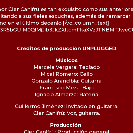
or Cler Canifrú es tan exquisito como sus anteriore
leitando a sus fieles escuchas, además de remarcar
o en el último decenio.[/vc_column_text]
wc3R5bGUlM0QlMjJib3JkZXItcmFkaXVzJTNBMTJw
Créditos de producción UNPLUGGED
Músicos
Marcela Vergara: Teclado
Mical Romero: Cello
Gonzalo Arancibia: Guitarra
Francisco Meza: Bajo
Ignacio Almarza: Batería
Guillermo Jiménez: invitado en guitarra.
Cler Canifrú: Voz, guitarra.
Producción
Cler Canifrú: Producción general