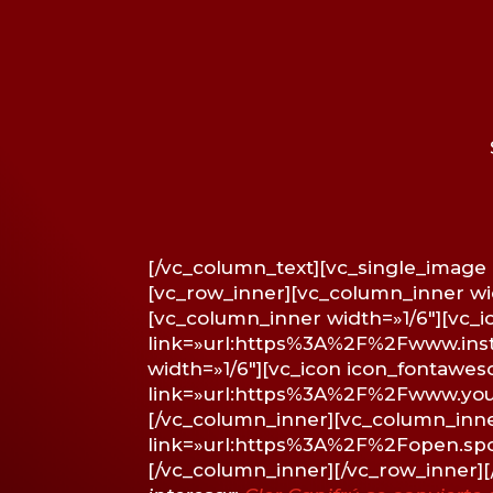
[/vc_column_text][vc_single_image
[vc_row_inner][vc_column_inner wi
[vc_column_inner width=»1/6″][vc_
link=»url:https%3A%2F%2Fwww.inst
width=»1/6″][vc_icon icon_fontawe
link=»url:https%3A%2F%2Fwww.you
[/vc_column_inner][vc_column_inner
link=»url:https%3A%2F%2Fopen.s
[/vc_column_inner][/vc_row_inner]