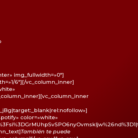
o
er» img_fullwidth=»0″]
h=»1/6″][/vc_column_inner]
white»
_column_inner][vc_column_inner
|target:_blank|rel:nofollow»]
potify» color=»white»
f%3Fsi%3DGrMUhpSvSPO6nyOvmskljw%26nd%3D1|ta
mn_text]
También te puede