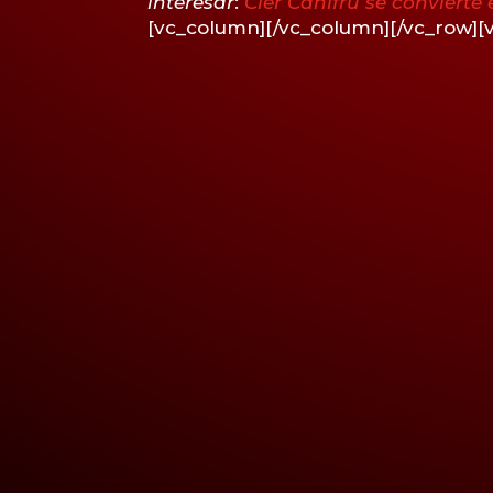
interesar
:
Cler Canifrú se convierte
[vc_column][/vc_column][/vc_row][