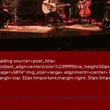
ding source=»post_title»
px|text_align:center|color:%23ffffff|line_height:5
image=»5874″ img_size=»large» alignment=»center» 
gin-top: 32px !important;margin-right: 30px !imp
or estilo de los icónicos MTV Unplugged, la destacada músic