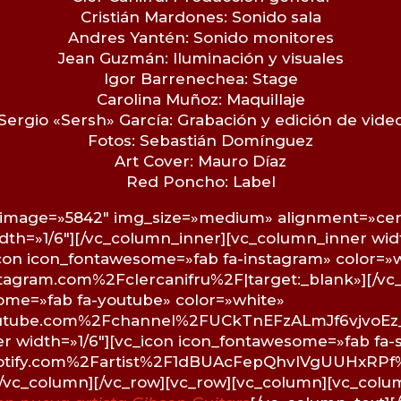
Cristián Mardones: Sonido sala
Andres Yantén: Sonido monitores
Jean Guzmán: Iluminación y visuales
Igor Barrenechea: Stage
Carolina Muñoz: Maquillaje
Sergio «Sersh» García: Grabación y edición de vide
Fotos: Sebastián Domínguez
Art Cover: Mauro Díaz
Red Poncho: Label
 image=»5842″ img_size=»medium» alignment=»cent
dth=»1/6″][/vc_column_inner][vc_column_inner widt
icon icon_fontawesome=»fab fa-instagram» color=»
agram.com%2Fclercanifru%2F|target:_blank»][/vc
some=»fab fa-youtube» color=»white»
tube.com%2Fchannel%2FUCkTnEFzALmJf6vjvoEz_jBg
 width=»1/6″][vc_icon icon_fontawesome=»fab fa-s
potify.com%2Fartist%2F1dBUAcFepQhvIVgUUHxRP
[/vc_column][/vc_row][vc_row][vc_column][vc_colu