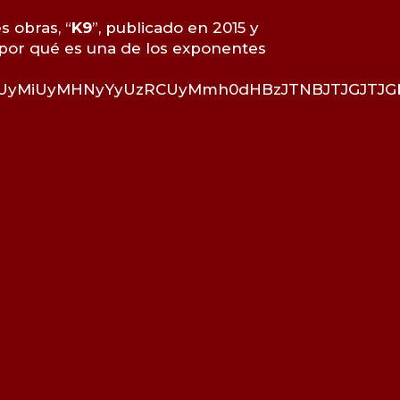
s obras, “
K9
”, publicado en 2015 y
 por qué es una de los exponentes
eCUyMiUyMHNyYyUzRCUyMmh0dHBzJTNBJTJGJTJG