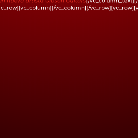
 en nueva artista Gibson Guitars
[/vc_column_text][
vc_row][vc_column][/vc_column][/vc_row][vc_row][