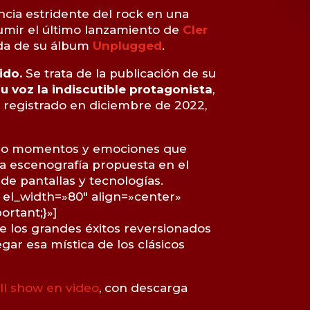
ncia estridente del rock en una
sumir el último lanzamiento de
Cler
lida de su álbum
Unplugged
.
tido.
Se trata de la publicación de su
su voz la indiscutible protagonista
,
, registrado en diciembre de 2022,
ando momentos y emociones que
la escenografía propuesta en el
 de pantallas y tecnologías.
 el_width=»80″ align=»center»
rtant;}»]
e los grandes éxitos reversionados
egar esa mística de los clásicos
ull show en video
, con descarga