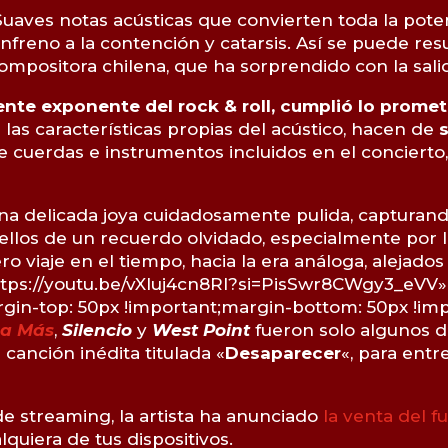
uaves notas acústicas que convierten toda la pote
nfreno a la contención y catarsis. Así se puede re
y compositora chilena, que ha sorprendido con la sa
ente exponente del rock & roll, cumplió lo prome
 las características propias del acústico, hacen de
e cuerdas e instrumentos incluidos en el concierto
una delicada joya cuidadosamente pulida, captur
tellos de un recuerdo olvidado, especialmente por 
 viaje en el tiempo, hacia la era análoga, alejados
https://youtu.be/vXIuj4cn8RI?si=PisSwr8CWgy3_eVV»
in-top: 50px !important;margin-bottom: 50px !impo
a Más
,
Silencio
y
West Point
fueron solo algunos d
canción inédita titulada «
Desaparecer
«, para entr
de streaming, la artista ha anunciado
la venta del f
lquiera de tus dispositivos.