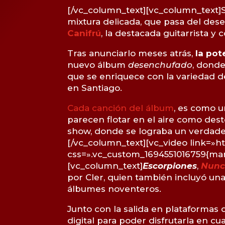
[/vc_column_text][vc_column_text]S
mixtura delicada, que pasa del dese
Canifrú
, la destacada guitarrista 
Tras anunciarlo meses atrás,
la pot
nuevo álbum
desenchufado
, donde
que se enriquece con la variedad d
en Santiago.
Cada canción del álbum
, es como 
parecen flotar en el aire como des
show, donde se lograba un verdadero
[/vc_column_text][vc_video link=»
css=».vc_custom_1694551016759{marg
[vc_column_text]
Escorpiones
,
Nunc
por Cler, quien también incluyó una 
álbumes noventeros.
Junto con la salida en plataformas 
digital para poder disfrutarla en cua