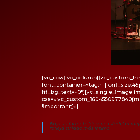
[vc_row][vc_column][vc_custom_hea
font_container=»tag:h1|font_size:45
fit_bg_text=»0″][vc_single_image 
css=».vc_custom_1694550977840{mar
!important;}»]
Bajo un formato ‘desenchufado’ al mej
refleja su lado más íntimo.