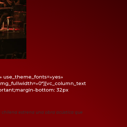
0px» use_theme_fonts=»yes»
img_fullwidth=»0″][vc_column_text
ortant;margin-bottom: 32px
a chilena estrena una obra acústica que