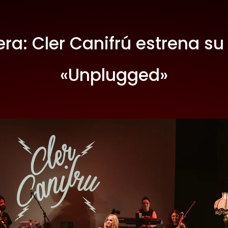
era: Cler Canifrú estrena s
«Unplugged»